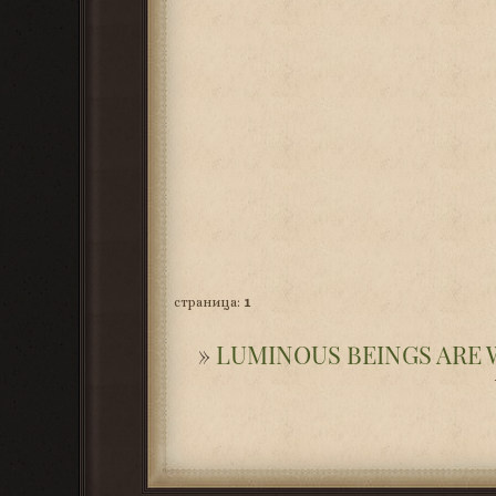
страница:
1
»
LUMINOUS BEINGS ARE W